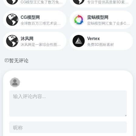
CG模型王汇集了数万免费CG模型,3D模型,游戏模型,maya模型,3dmax模型,c4d模型,blender模型,cg资源等设计素材,专注CG美术游戏动画,为广大设计师和爱好者提供免费模型下载和学习分享的互动平台网站。 ,CG模型王
专注于提供高质量3D素材的网站，主要面向图形设计师和Photoshop用户
CG模型网
蛮蜗模型网
全球数百万三维艺术设计师,提供优质三维模型素材下载,有3D模型下载
蛮蜗模型网汇集了众多CG模型素材,提供品类齐全的3D模型下载,包含了游戏模型,影视模型,3D打印模型等各类三维数字模型。免费分享CG美术需求,美术制作需求信息实时更新,欢迎甲乙方、广大设计师和cg爱好者们加入
沐风网
Vertex
沐风网是一家综合性图纸素材平台，提供AutoCAD/Solidworks/ProE/Creo/CATIA/UG/inventor/CAXA/solidedge等图纸的素材下载及免费教程。
免费3D图标素材
暂无评论