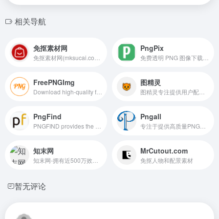
相关导航
免抠素材网
PngPix
免抠素材网(mksucai.com)是专业的素材网站，提供海量免费的图片、png素材、背景图片等优质素材，满足您的的多样创作需求，助力创意高效实现。
免费透明 PNG 图像下载的图库网站，特别适用于需要进行 PS 合成、PPT 制作、论文配图的用户
FreePNGImg
图精灵
Download high-quality free PNG images, icons, and clipart for your design projects. Over 50,000 PNG images available for free download.
图精灵专注提供用户配图背景素材,网站提供海量免费PNG图片素材、背景图片素材、广告设计模板、摄影图片、免费字体等,各类高清精品免抠元素和背景图片,让设计从此变得简单!
PngFind
Pngall
PNGFIND provides the largest archieve of transparent HD png images. Upload, download and share transparent pngs you like.
专注于提供高质量PNG透明图像素材的网站
知末网
MrCutout.com
知末网-拥有近500万效果图作品,提供3d模型,su模型,材质贴图,cad图纸,软件/插件等素材下载.是帮助设计师提升工作效率,学习成长,开拓眼界的交流社区.
免抠人物和配景素材
暂无评论