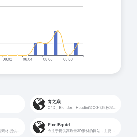
青之巅
C4D、Blender、Houdini等CG优质教程集合地！
PixelSquid
蛮蜗模型网汇集了众多CG模型素材,提供品类齐全的3D模型下载,包含了游戏模型,影视模型,3D打印模型等各类三维数字模型。免费分享CG美术需求,美术制作需求信息实时更新,欢迎甲乙方、广大设计师和cg爱好者们加入
专注于提供高质量3D素材的网站，主要面向图形设计师和Photoshop用户