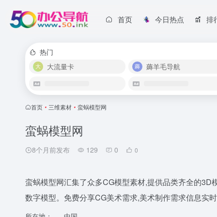
首页
今日热点
排
热门
大流量卡
薅羊毛导航
首页
•
三维素材
•
蛮蜗模型网
蛮蜗模型网
8个月前发布
129
0
0
蛮蜗模型网汇集了众多CG模型素材,提供品类齐全的3D模
数字模型。免费分享CG美术需求,美术制作需求信息实时
所在地：
中国