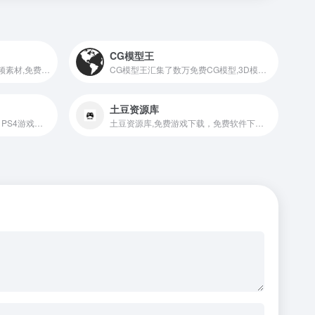
CG模型王
数字视觉分享平台,AE模板,视频素材,免费下载
CG模型王汇集了数万免费CG模型,3D模型,游戏模型,maya模型,3dmax模型,c4d模型,blender模型,cg资源等设计素材,专注CG美术游戏动画,为广大设计师和爱好者提供免费模型下载和学习分享的互动平台网站。 ,CG模型王
土豆资源库
上游世界 | SWITCH游戏下载 | PS4游戏下载 | SWITCH中文游戏
土豆资源库,免费游戏下载，免费软件下载，免费教程，steam游戏下载