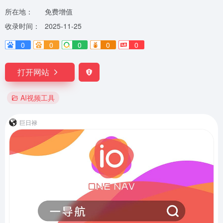
所在地：
免费增值
收录时间：
2025-11-25
0
0
0
0
0
打开网站
AI视频工具
巨日禄