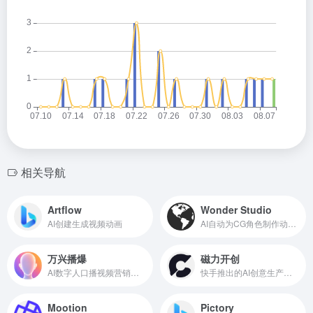
相关导航
Artflow
Wonder Studio
AI创建生成视频动画
AI自动为CG角色制作动画、打光并将其合成到真人场景中
万兴播爆
磁力开创
AI数字人口播视频营销工具，海量素材一键套用
快手推出的AI创意生产平台
Mootion
Pictory