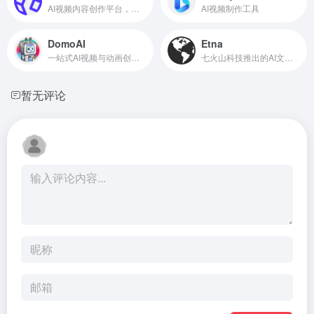
AI视频内容创作平台，覆盖全流程
AI视频制作工具
DomoAI
Etna
一站式AI视频与动画创作平台
七火山科技推出的AI文生视频工具
暂无评论