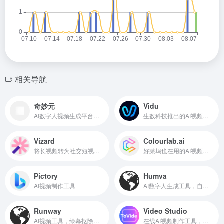
相关导航
奇妙元
Vidu
AI数字人视频生成平台，由出门问问推出
生数科技推出的AI视频生成大模型
Vizard
Colourlab.ai
将长视频转为社交短视频的AI工具
好莱坞也在用的AI视频颜色分级工具
Pictory
Humva
AI视频制作工具
AI数字人生成工具，自定义创建专属数字人
Runway
Video Studio
AI视频工具，绿幕抠除、视频生成、动态捕捉等功能
在线AI视频制作工具，零编辑技能制作专业视频内容