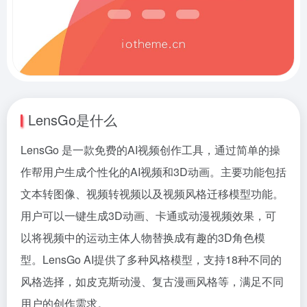
LensGo是什么
LensGo 是一款免费的AI视频创作工具，通过简单的操
作帮用户生成个性化的AI视频和3D动画。主要功能包括
文本转图像、视频转视频以及视频风格迁移模型功能。
用户可以一键生成3D动画、卡通或动漫视频效果，可
以将视频中的运动主体人物替换成有趣的3D角色模
型。LensGo AI提供了多种风格模型，支持18种不同的
风格选择，如皮克斯动漫、复古漫画风格等，满足不同
用户的创作需求。