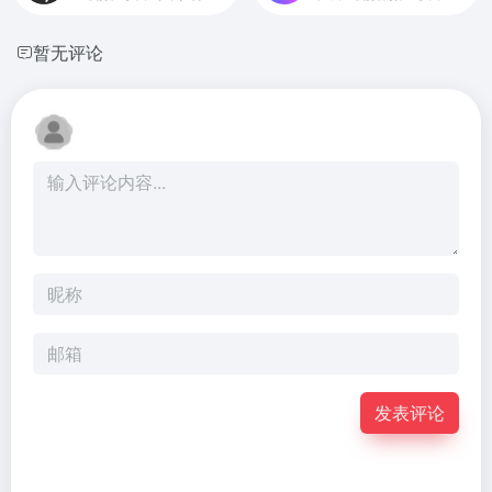
暂无评论
发表评论