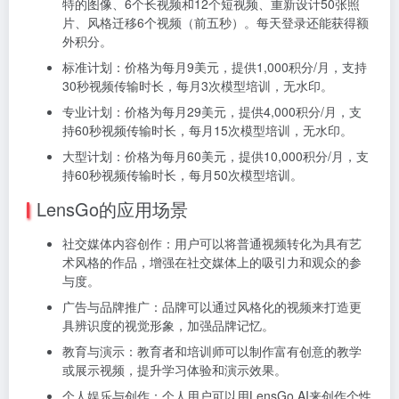
特的图像、6个长视频和12个短视频、重新设计50张照
片、风格迁移6个视频（前五秒）。每天登录还能获得额
外积分。
标准计划：价格为每月9美元，提供1,000积分/月，支持
30秒视频传输时长，每月3次模型培训，无水印。
专业计划：价格为每月29美元，提供4,000积分/月，支
持60秒视频传输时长，每月15次模型培训，无水印。
大型计划：价格为每月60美元，提供10,000积分/月，支
持60秒视频传输时长，每月50次模型培训。
LensGo的应用场景
社交媒体内容创作：用户可以将普通视频转化为具有艺
术风格的作品，增强在社交媒体上的吸引力和观众的参
与度。
广告与品牌推广：品牌可以通过风格化的视频来打造更
具辨识度的视觉形象，加强品牌记忆。
教育与演示：教育者和培训师可以制作富有创意的教学
或展示视频，提升学习体验和演示效果。
个人娱乐与创作：个人用户可以用LensGo AI来创作个性