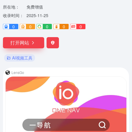
所在地：
免费增值
收录时间：
2025-11-25
0
0
0
0
0
打开网站
AI视频工具
LensGo