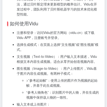
法，通过贝叶斯定理来更新模型的概率估计。Vidu在开
发过程中，团队利用了贝叶斯机器学习的技术来优化模
型性能。
如何使用Vidu
注册和登录：访问Vidu的官方网站（vidu.cn）或下载
Vidu APP，注册账号并登录。
选择生成模式：在页面上选择“文生视频”或“图生视频”模
式。
文生视频（Text-to-Video）：用户输入文本描述，Vidu
根据文本内容生成视频。适合从零开始创造视频内容。
图生视频（Image-to-Video）：用户上传图片，Vidu基
于图片内容生成视频。有两种子模式：
>”参考起始帧”：使用上传的图片作为视频的起始
帧，并基于此生成视频。
“参考人物角色”：识别图片中的人物，并在生成的
视频中保持该人物的一致性。
输入文本或上传图片：