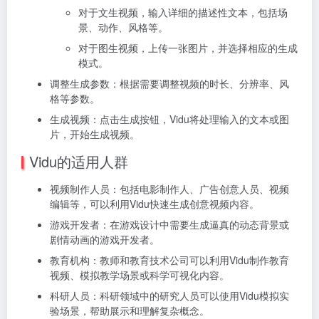
对于文生视频，输入详细的描述性文本，包括场
景、动作、风格等。
对于图生视频，上传一张图片，并选择相应的生成
模式。
调整生成参数：根据需要调整视频的时长、分辨率、风
格等参数。
生成视频：点击生成按钮，Vidu将处理输入的文本或图
片，开始生成视频。
Vidu的适用人群
视频制作人员：包括电影制作人、广告创意人员、视频
编辑等，可以利用Vidu快速生成创意视频内容。
游戏开发者：在游戏设计中需要生成逼真的动态背景或
剧情动画的游戏开发者。
教育机构：教师和教育技术公司可以利用Vidu制作教育
视频、模拟教学场景或科学可视化内容。
科研人员：科研领域中的研究人员可以使用Vidu模拟实
验场景，帮助展示和理解复杂概念。