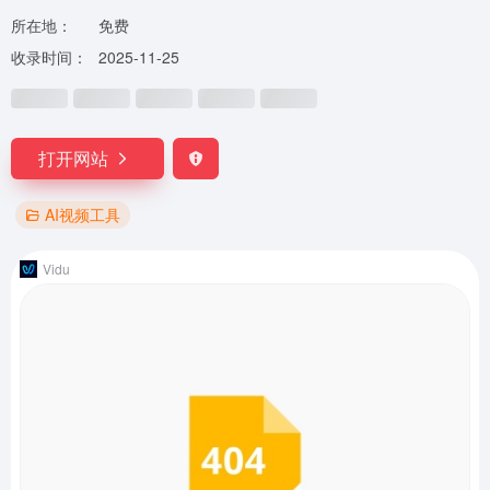
所在地：
免费
收录时间：
2025-11-25
打开网站
AI视频工具
Vidu