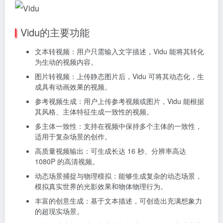
Vidu的主要功能
文本转视频：用户只需输入文字描述，Vidu 能将其转化
为生动的视频内容。
图片转视频：上传静态图片后，Vidu 可将其动态化，生
成具有动画效果的视频。
参考视频生成：用户上传参考视频或图片，Vidu 能根据
其风格、主体特征生成一致性的视频。
多主体一致性：支持在视频中保持多个主体的一致性，
适用于复杂场景的创作。
高质量视频输出：可生成长达 16 秒、分辨率高达
1080P 的高清视频。
动态场景捕捉与物理模拟：能够生成复杂的动态场景，
模拟真实世界的光影效果和物体物理行为。
丰富的创意生成：基于文本描述，可创造出充满想象力
的超现实场景。