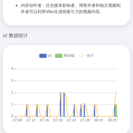
内容创作者：社交媒体影响者、博客作者和独立视频制
作者可以利用Vidu生成有吸引力的视频内容。
数据统计