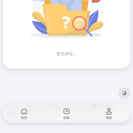
暂无评论...
Copyright © 2026
办公导航网
湘ICP备20013095号-1
湘公网安备
43010202001724
首页
投稿
我的