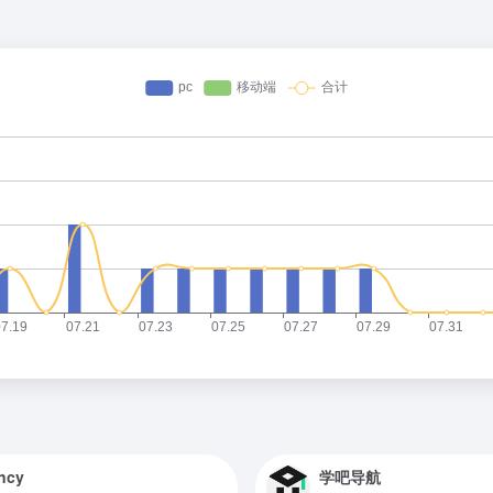
ncy
学吧导航