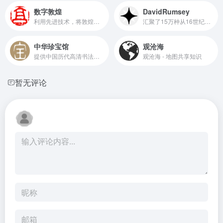
数字敦煌
DavidRumsey
利用先进技术，将敦煌的壁画、雕塑等珍贵文化遗产进行数字化处理，为用户提供了线上欣赏和研究敦煌文化的便捷途径
汇聚了15万种从16世纪到21世纪的历史地图、地球仪、探险图书等珍贵资源
中华珍宝馆
观沧海
提供中国历代高清书法图片欣赏和下载,高清绘画图片欣赏和下载
观沧海 - 地图共享知识
暂无评论