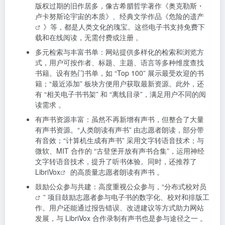
版权过期的旧作居多，像古希腊哲学著作《奥克勒斯・
卢卡努斯论宇宙的本质》、经典文学作品《
危险的遗产
》等，都是人类文化的瑰宝。这些电子书支持免费下
载和在线阅读，无需付费或注册 。
多元检索与丰富书单：网站提供多样化的检索和浏览方
式，用户可按作者、标题、主题、语言等多种维度查找
书籍。设有热门书单，如 “Top 100” 展示最受欢迎的书
籍；“最近添加” 板块方便用户获取最新资源。此外，还
有 “相关电子书书架” 和 “离线目录”，满足用户不同的阅
读需求 。
有声书资源丰富：虽然不再新增有声书，但整合了大量
有声书资源。“人类朗读有声书” 由志愿者朗读，部分带
有音效；“计算机生成有声书” 采用文字转语音技术；与
微软、MIT 合作的 “古登堡开放有声书合集”，运用神经
文字转语音技术，提升了听书体验。同时，还推荐了
LibriVox
的高质量志愿者朗读有声书 。
鼓励公众参与共建：高度重视公众参与，“
分布式校对员
” 项目鼓励志愿者参与电子书的数字化、校对和排版工
作。用户还能通过报告错误、改进建议等方式助力网站
发展，与 LibriVox 合作录制有声书也是参与途径之一 。