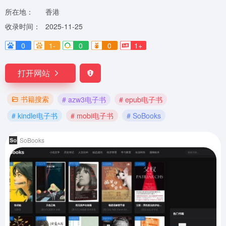
所在地：
香港
收录时间：
2025-11-25
0
1-
0
0
1+
打开网站
书籍搜索
# azw3电子书
# epub电子书
# kindle电子书
# mobi电子书
# SoBooks
SoBooks