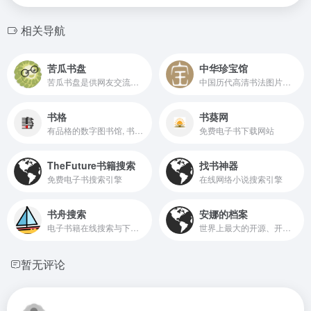
相关导航
苦瓜书盘
中华珍宝馆
苦瓜书盘是供网友交流适合电纸书阅读的6寸pdf及mobi格式电子书制作技术的网站，提供6寸pdf、mobi等格式电子书上传及下载。
中国历代高清书法图片欣赏和下载,高清绘画图片欣赏和下载
书格
书葵网
有品格的数字图书馆, 书格, 每个人都能自由地看到我们的文明
免费电子书下载网站
TheFuture书籍搜索
找书神器
免费电子书搜索引擎
在线网络小说搜索引擎
书舟搜索
安娜的档案
电子书籍在线搜索与下载服务
世界上最大的开源、开放数据图书馆。不仅是 Sci-Hub, Library Genesis, Z-Library 等站的镜像。
暂无评论