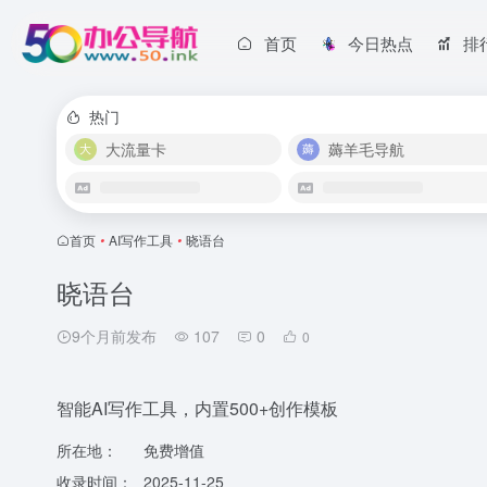
首页
今日热点
排
热门
大流量卡
薅羊毛导航
首页
•
AI写作工具
•
晓语台
晓语台
9个月前发布
107
0
0
智能AI写作工具，内置500+创作模板
所在地：
免费增值
收录时间：
2025-11-25