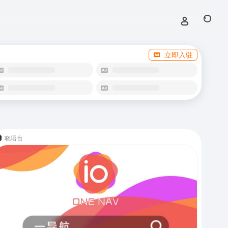
立即入驻
晓语台