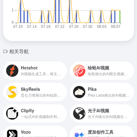
相关导航
Hotshot
绘蛙AI视频
AI视频生成工具，将文本转为3秒逼真视频
绘蛙推出的AI图生视频工具
SkyReels
Pika
昆仑万维推出的AI短剧创作平台
Pika Labs推出的AI视频生成和编辑工具
Clipfly
光子AI视频
一站式AI长视频制作和编辑平台
光子AI推出的AI视频生成工具
Vozo
度加创作工具