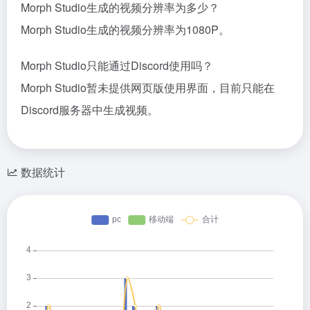
Morph Studio生成的视频分辨率为多少？
Morph Studio生成的视频分辨率为1080P。
Morph Studio只能通过Discord使用吗？
Morph Studio暂未提供网页版使用界面，目前只能在
Discord服务器中生成视频。
数据统计