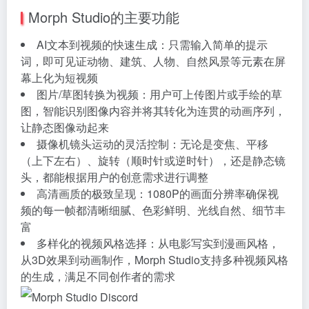
Morph Studio的主要功能
AI文本到视频的快速生成：只需输入简单的提示
词，即可见证动物、建筑、人物、自然风景等元素在屏
幕上化为短视频
图片/草图转换为视频：用户可上传图片或手绘的草
图，智能识别图像内容并将其转化为连贯的动画序列，
让静态图像动起来
摄像机镜头运动的灵活控制：无论是变焦、平移
（上下左右）、旋转（顺时针或逆时针），还是静态镜
头，都能根据用户的创意需求进行调整
高清画质的极致呈现：1080P的画面分辨率确保视
频的每一帧都清晰细腻、色彩鲜明、光线自然、细节丰
富
多样化的视频风格选择：从电影写实到漫画风格，
从3D效果到动画制作，Morph Studio支持多种视频风格
的生成，满足不同创作者的需求