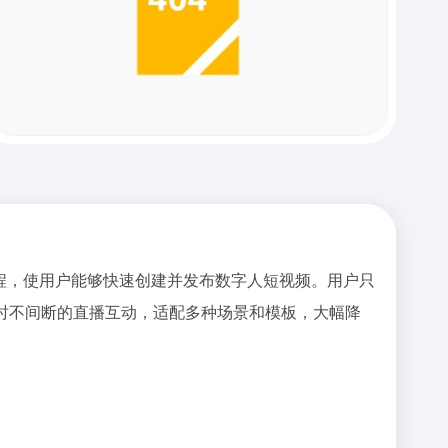
程，使用户能够快速创建并发布数字人短视频。用户只
小时不间断的直播互动，适配多种场景和模板，大幅降