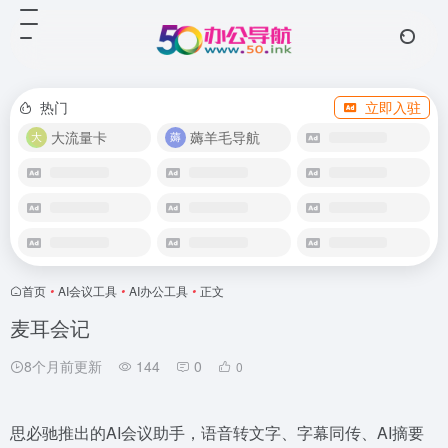
热门
立即入驻
大流量卡
薅羊毛导航
首页
•
AI会议工具
•
AI办公工具
•
正文
麦耳会记
8个月前更新
144
0
0
思必驰推出的AI会议助手，语音转文字、字幕同传、AI摘要