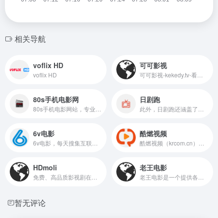
相关导航
voflix HD
可可影视
voflix HD
可可影视-kekedy.tv-看电影，可以改变人生！奈飞Netflix免费看，每天更新热火欧美日韩剧，最新韩国电影，在线免费电影网，VIP视频免费看！
80s手机电影网
日剧跑
80s手机电影网站，专业提供在线播放,MP4格式高清下载,电影,电视剧,动漫,采用迅雷磁力链方式下载，免费下载手机电影就上80s电影天堂
此外，日剧跑还涵盖了漫画改编的影视作品，丰富了用户的选择。通过FIX字幕和其他字幕组的支持，用户可以轻松找到带有中文字幕的影视资源，提升观影体验。无论是资深影迷还是新手，日剧跑都能满足他们对日剧和动漫的热爱。
6v电影
酷燃视频
6v电影，每天搜集互联网最新电影和电视剧，为使用迅雷软件的用户提供最新的电影、电视剧、高清电影、免费下载等服务。
酷燃视频（krcom.cn）致力于打造中国领先的优质短节目视频生产、传播、消费一体化平台。酷燃视频内容涵盖影视、娱乐、文化、动漫、旅行、美食、育儿等。随时打开酷燃视频，开启新视界。
HDmoli
老王电影
免费、高品质影视剧在线观看服务的网站
老王电影是一个提供各种国内外影视剧的在线观看平台，包括美剧、韩剧、国产剧、日剧等。网站更新速度快，画质清晰，内容丰富，是电影爱好者的不错选择
暂无评论