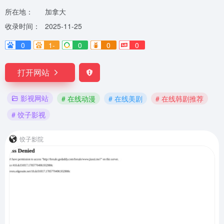
所在地：
加拿大
收录时间：
2025-11-25
0
1-
0
0
0
打开网站
影视网站
# 在线动漫
# 在线美剧
# 在线韩剧推荐
# 饺子影视
饺子影院