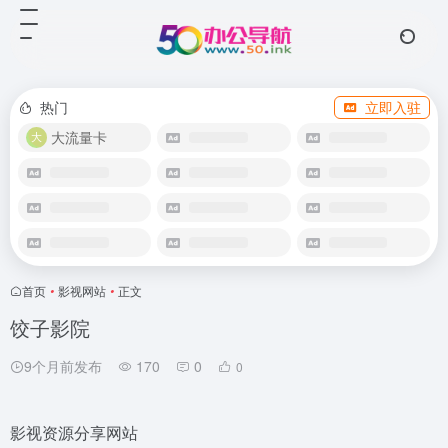
热门
立即入驻
大流量卡
首页
•
影视网站
•
正文
饺子影院
9个月前发布
170
0
0
影视资源分享网站