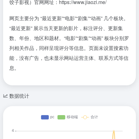
饺子影视）官网网址：https://www.jiaozi.me/
网页主要分为 “最近更新”“电影”“剧集”“动画” 几个板块。
“最近更新” 展示当天更新的影片，标注评分、更新集
数、年份、地区和题材。“电影”“剧集”“动画” 板块分别罗
列相关作品，同样呈现评分等信息。页面未设置搜索功
能，没有广告，也未显示网站运营主体、联系方式等信
息。
数据统计