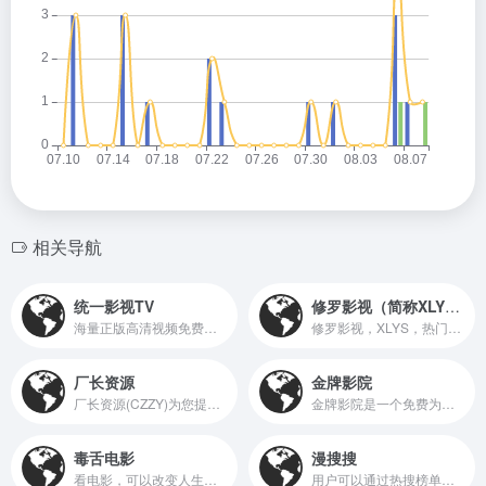
相关导航
统一影视TV
修罗影视（简称XLYS）
海量正版高清视频免费观看在线观看
修罗影视，XLYS，热门电影，最新电影，最新电视剧，免费下载，迅雷下载，磁力下载，电驴下载，超清原画免费在线观看!
厂长资源
金牌影院
厂长资源(CZZY)为您提供海量1080p经典影视免费观看！
金牌影院是一个免费为广大追剧迷提供在线播放的影视站，涵盖大量免费的VIP电视剧资源、最新上映大片、好看的综艺节目及动漫视频，是一个播放速度快，资源多的免费影视网站
毒舌电影
漫搜搜
看电影，可以改变人生！奈飞Netflix免费看，每天更新热火欧美日韩剧，最新韩国电影，在线免费电影网，VIP视频免费看！毒舌电影-dushe.app
用户可以通过热搜榜单了解当前最受欢迎的动漫，同时也能查看高分推荐，帮助他们发现优质作品。漫搜搜还提供了浏览记录功能，方便用户随时回顾之前观看的内容。