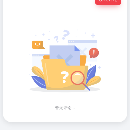
暂无评论...