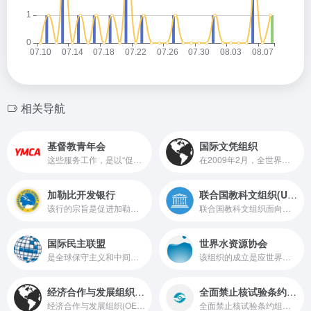
相关导航
基督教青年会
国际文凭组织
这些服务工作，是以“促进大众德、智、体、群全人成长”的理念作导向，服务人群不分性别、年龄、国籍、种族和宗教信仰。
在2009年2月，全世界有134个国家地区的2572所学校、超过69.8万学生采用了这些教育项目。国际文凭组织的使命宣言是：培养勤学好问、知识渊博、富有爱心的年轻人，他们通过对多元文化的理解和尊重，
加勒比开发银行
联合国教科文组织(UNESCO)
该行的宗旨是促进加勒比地区成员国经济的协调增长和发展，推进经济合作及本地区的经济一体化，为本地区发展中国家提供贷款援助。
联合国教科文组织面向全球的官方信息发布平台
国际民主联盟
世界水资源协会
是全球保守主义和中间偏右政党所成立的跨国性政党联盟，总部设在英国伦敦，由56个民主国家的70多个政党组成。
该组织的成立是应世界上日渐受关注的水资源问题而发起的，目的是促进人们保护水资源的意识；建立政治保证以及发展解决包括最高决策层在内的严峻水资源问题的行动，
经济合作与发展组织(OECD)
全面禁止核试验条约组织
经济合作与发展组织(OECD)的使命是推动改善世界经济与社会民生的政策。经济合作与发展组织OECD提供了一个平台，政府可以借此平台展开合作，分享经验并寻求共同问题的解决方案
全面禁止核试验条约组织（CNTBTO）是在奥地利成立的一家国际组织。组织旨在促进全面防止核武器扩散与促进核裁军进程。组织于1996年领导了《全面禁止核试验条约》。