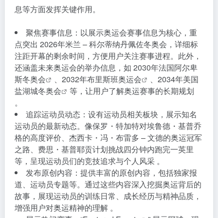
息等方面发挥关键作用。
聚焦赛事信息：以展示奥运会赛事信息为核心，重
点突出 2026年米兰 – 科尔蒂纳丹佩佐冬奥会，详细标
注距开幕的剩余时间，方便用户关注赛事进程。此外，
还涵盖未来奥运会的举办信息，如
2030年法国阿尔卑
斯冬奥会
、
2032年布里斯班奥运会
、
2034年美国
盐湖城冬奥会
等，让用户了解奥运赛事的长期规划
。
追踪运动员动态：设有运动员相关板块，展示知名
运动员的最新动态。像保罗・特加特对埃鲁德・基普乔
格的高度评价、杰西卡・冯・布雷多 – 文德的奥运冠军
之路、费思・基普耶贡计划挑战四分钟内跑完一英里
等，呈现运动员们的竞技追求与个人风采 。
发布原创内容：提供丰富的原创内容，包括独家报
道、运动员专题等。通过这些内容深入挖掘奥运背后的
故事，展现运动员的训练日常、成长经历与精神品质，
增强用户对奥运精神的理解 。