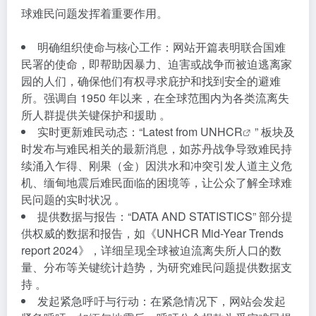
球难民问题发挥着重要作用。
明确组织使命与核心工作：网站开篇表明联合国难
民署的使命，即帮助因暴力、迫害或战争而被迫逃离家
园的人们，确保他们有权寻求庇护和找到安全的避难
所。强调自 1950 年以来，在全球范围内为各类流离失
所人群提供关键保护和援助 。
实时更新难民动态：“
Latest from UNHCR
” 板块及
时发布与难民相关的最新消息，如苏丹战争导致难民持
续涌入乍得、刚果（金）因洪水和冲突引发人道主义危
机、缅甸地震后难民面临的困境等，让公众了解全球难
民问题的实时状况 。
提供数据与报告：“DATA AND STATISTICS” 部分提
供权威的数据和报告，如《UNHCR Mid-Year Trends
report 2024》，详细呈现全球被迫流离失所人口的数
量、分布等关键统计趋势，为研究难民问题提供数据支
持 。
发起紧急呼吁与行动：在紧急情况下，网站会发起