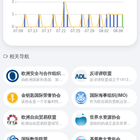
相关导航
欧洲安全与合作组织(OSCE)
反诽谤联盟
由欧洲国家和美国、加拿大等美洲国家组成，是世界目前唯一包括所有欧洲国家在内的机构
反诽谤联盟成立于1913年，是一个国际性非政府组织，总部设在美国纽约，并在全美拥有百多个下级组织
金钥匙国际荣誉协会
国际海事组织(IMO)
该协会是一个非赢利性组织，也是全球最大的大学精英荣誉协会，旨在认可学生大学阶段在各个领域取得的学术成就，目前在澳大利亚、加拿大、马来西亚、新西兰、南非、阿联酋和美国共7个国家365所大学和学院拥有分会。
作为联合国负责航运安全、安保以及防止船舶造成海洋和大气污染的专门机构
欧洲自由贸易联盟
世界水资源协会
欧洲自由贸易联盟缩写为EFTA，是欧洲一个促进贸易的组织，成立于1960年5月3日，当时的成员国包括英国、葡萄牙、瑞士、奥地利、丹麦、瑞典及挪威。但时至今日，该联盟只剩下挪威、冰岛、瑞士及列支敦士登四个国家，其中只有挪威和瑞士是创会国，而且现在的斯德哥尔摩会议随后已经被瓦都兹会议所取代。
该组织的成立是应世界上日渐受关注的水资源问题而发起的，目的是促进人们保护水资源的意识；建立政治保证以及发展解决包括最高决策层在内的严峻水资源问题的行动，
国际数学联盟
基督教女青年会