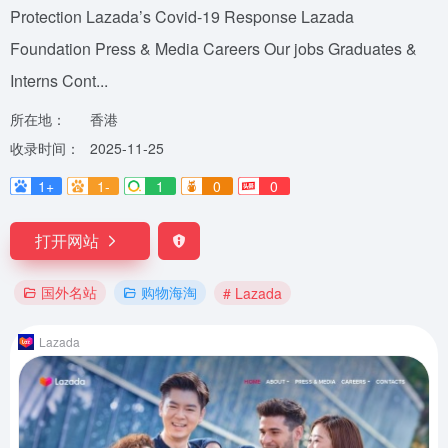
Protection Lazada’s Covid-19 Response Lazada
Foundation Press & Media Careers Our jobs Graduates &
Interns Cont...
所在地：
香港
收录时间：
2025-11-25
1+
1-
1
0
0
打开网站
国外名站
购物海淘
# Lazada
Lazada