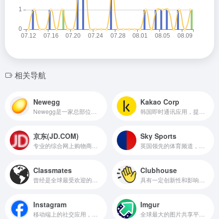
相关导航
Newegg
Kakao Corp
Newegg是一家总部位于美国的电子商务公司，专注于电子产品和电脑硬件的销售。
韩国即时通讯应用，提供文字、语音、图片和视频通信服务
京东(JD.COM)
Sky Sports
专业的综合网上购物商城，为您提供正品低价的购物选择、优质便捷的服务体验。
英国领先的体育频道，隶属于天空电视台（Sky）
Classmates
Clubhouse
曾经是全球最受欢迎的社交网络之一，专注于校友联系和同学社交的社交网络平台，主要侧重于校友重聚和学校生活的回忆，并提供一系列功能来帮助用户查找、联系和互动。
具有一定创新性和影响力的语音社交软件，不支持文字聊天，所有交流都是通过语音完成的，拥有超过200万用户，并曾经在德国、日本等地登上了 App Store 总排行榜第一。
Instagram
Imgur
移动端上的社交应用，以一种快速、美妙和有趣的方式将随时抓拍下的图片彼此分享。
全球最大的图片共享平台之一，专注于图片、动图和社区互动的社交平台，吸引了大量用户上传、分享和评论各种图片，尤其以 幽默、创意、动图（GIF）、艺术作品 为主。