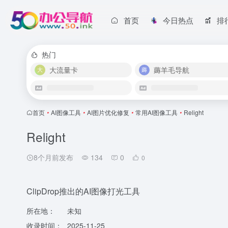
首页
今日热点
排
热门
大流量卡
薅羊毛导航
首页
•
AI图像工具
•
AI图片优化修复
•
常用AI图像工具
•
Relight
Relight
8个月前发布
134
0
0
ClipDrop推出的AI图像打光工具
所在地：
未知
收录时间：
2025-11-25