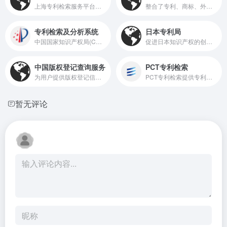
上海专利检索服务平台提供专利检索、等服务
整合了专利、商标、外观设计等多方面的知识产权信息与服务，为创新者、企业、研究机构以及普通民众提供了丰富的资源与便捷的服务渠道
专利检索及分析系统
日本专利局
中国国家知识产权局(CNIPA)的专利检索与服务系统(PSS-System)，是一个面向公众开放的专业平台，旨在提供全面、高效的专利信息服务
促进日本知识产权的创造、保护与利用，推动国内创新驱动发展，并在国际知识产权交流合作中彰显日本的影响力
中国版权登记查询服务
PCT专利检索
为用户提供版权登记信息的查询服务，包括作品登记号、作品名称、作者、著作权人、登记日期等详细信息，帮助用户了解作品的版权登记情况
PCT专利检索提供专利检索、patent scope、 wipo patentscope、 wipo专利检索、 pct专利、专利数据库、 国际专利清单、世界专利、 专利检索等服务
暂无评论