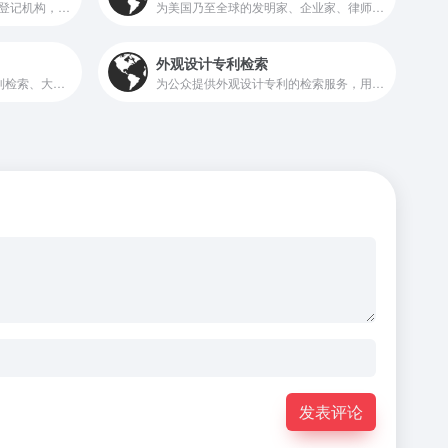
中国版权保护中心是国家版权登记机构，我国唯一的软件著作权登记、著作权质权登记机构，提供版权鉴定、监测维权、版权产业及版权资产管理研究咨询培训等专业服务。
为美国乃至全球的发明家、企业家、律师以及普通民众提供全面且权威的知识产权信息
外观设计专利检索
大为Innojoy专利搜索 提供专利检索、大为专利搜索、Innojoy专利搜索、中文专利搜索引擎、专利检索、专利查询、专利搜索、专利下载等服务
为公众提供外观设计专利的检索服务，用户可以通过输入关键词、专利号、申请人等信息，快速查找相关的外观设计专利，获取专利的详细信息，如专利名称、申请人、申请日期、专利状态、专利图等。
发表评论