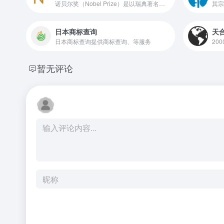
诺贝尔奖（Nobel Prize）是以瑞典著名的化学家、硝化甘油炸药的发明人阿尔弗雷德·贝恩哈德·诺贝尔的部分遗产（3100万瑞典克朗）作为基金创立的。
日本商标查询
天
日本商标查询提供商标查询、等服务
暂无评论