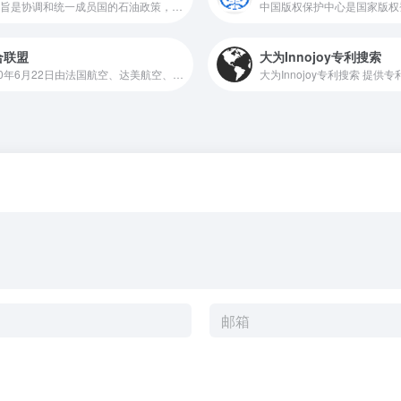
其宗旨是协调和统一成员国的石油政策，维护各自的和共同的利益。现有11个成员国是：沙特阿拉伯、伊拉克、伊朗、科威特、阿拉伯联合酋长国、卡塔尔、利比亚、尼日利亚、阿尔及利亚、安哥拉、厄瓜多尔和委内瑞拉
合联盟
大为Innojoy专利搜索
2000年6月22日由法国航空、达美航空、墨西哥国际航空和大韩航空联合成立，2004年9月与拥有4名成员的航翼联盟合并后，荷兰皇家航空亦成为其会员，成为全球第二大航空联盟。