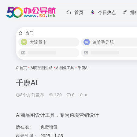
首页
今日热点
排
热门
大流量卡
薅羊毛导航
首页
•
AI商品图生成
•
AI图像工具
•
千鹿AI
千鹿AI
8个月前发布
129
0
0
AI商品图设计工具，专为跨境营销设计
所在地：
免费增值
收录时间：
2025-11-25