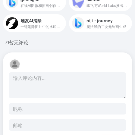
在线AI图像和插画创作工具
李飞飞World Labs推出的3D世界生成平台
堆友AI消除
niji・journey
一键消除图片中的水印、图标、牛皮癣
魔法般的二次元绘画生成
暂无评论