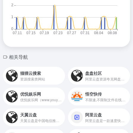
相关导航
猫狸云搜索
盘盘社区
资源搜索类网站
阿里云盘资源夸克网盘资源等的各类网盘资源
优悦娱乐网
悟空快传
优悦娱乐网（www.youyueqq.com）专注于网络资源收集整理分享，每天更新众多优质活动资讯、实用软件资源、免费学习教程、网站源码等，找资源找福利，就来优悦网！
不限速,不限制文件在线文件接收和存储工具
天翼云盘
阿里云盘
天翼云盘是中国电信推出的云存储服务，为用户提供跨平台的文件存储、备份、同步及分享服务，是国内领先的免费网盘，安全、可靠、稳定、快速。天翼云盘为用户守护数据资产。
阿里云盘是一款速度快、不打扰、够安全、易于分享的个人网盘，欢迎你来体验。