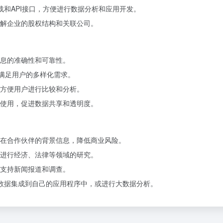
载和API接口，方便进行数据分析和应用开发。
解企业的股权结构和关联公司。
息的准确性和可靠性。
，满足用户的多样化需求。
方便用户进行比较和分析。
使用，促进数据共享和透明度。
在合作伙伴的背景信息，降低商业风险。
进行经济、法律等领域的研究。
支持新闻报道和调查。
司数据集成到自己的应用程序中，或进行大数据分析。