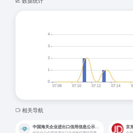
数据统计
相关导航
中国海关企业进出口信用信息公示平台
京
向社会公众提供进出口企业的信用信息查询服务
企业