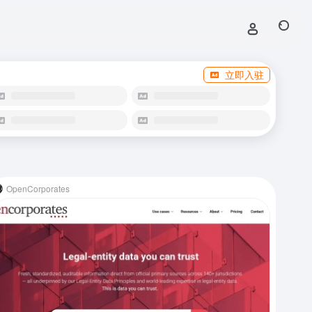
立即入驻
OpenCorporates