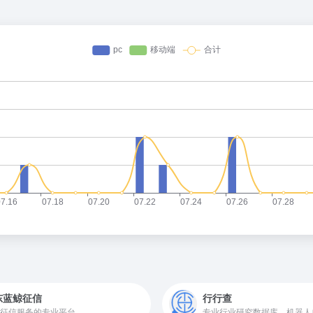
东蓝鲸征信
行行查
征信服务的专业平台