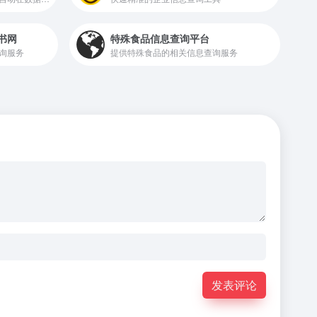
书网
特殊食品信息查询平台
询服务
提供特殊食品的相关信息查询服务
发表评论