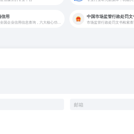
滴信用
中国市场监管行政处罚文
提供全国企业信用信息查询，六大核心功能：查企业、查老板、找关系、查债务债权、查司法诉讼、查招投标，
市场监管行政处罚文书检索查