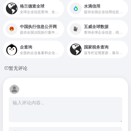
格兰德查全球
水滴信用
全球企业信息查询、全球客户背调、全球企业信用报告、海外资信调查报告、GCA国际信用认证、HS编码查询、外贸知识、外贸工具导航等优质服务和内容，助力外贸人的全球贸易，让您的全球生意更成功！
提供全国企业信用信息查询，六大核心功能：查企业、查老板、找关系、查债务债权、查司法诉讼、查招投标，
中国执行信息公开网
五威全球数据
提供全国法院执行案件的相关信息查询服务
查询全球企业信息，招募各行业合伙人，用数据为您的业务赋能，免管理费
企查询
国家税务查询
全面的企业备案和企业信息查询服务。无论是查企业还是查备案，企查询都是您的最佳选择。
该专栏定期更新，展示各省、市、自治区的A级纳税人信息，供公众查询和参考。
暂无评论