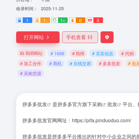
收录时间：
2025-11-25
1
1-
1+
0
0
打开网站
手机查看
B2B网站
# 1688
# B2B
# 买卖信息
# 代销
# 加工合作
# 商机
# 在线交易
# 多多批发
# 批
# 采购货源
拼
多多批发
是拼多多官方旗下
采购
批发
平台。
拼多多批发官网网址：https://pifa.pinduoduo.com/
拼多多批发是拼多多平台推出的针对中小企业之间的