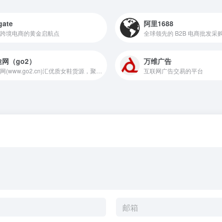
gate
阿里1688
跨境电商的黄金启航点
全球领先的 B2B 电商批发采
网（go2）
万维广告
购途网(www.go2.cn)汇优质女鞋货源，聚实力女鞋大厂，享海量商机流量，为广大女鞋厂家、卖家提供高质量的贸易信息服务！
互联网广告交易的平台