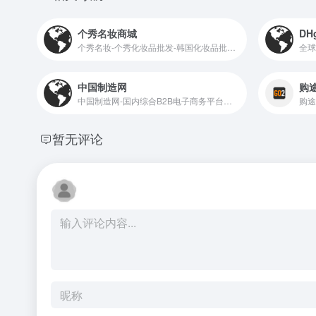
个秀名妆商城
DH
个秀名妆-个秀化妆品批发-韩国化妆品批发-进口化妆品批发
全球
中国制造网
购途
中国制造网-国内综合B2B电子商务平台，覆盖全行业品类：工业品、原材料、家居百货和商务服务等。为供应商提供免费搭建企业展厅、免费发布产品、移动营销及深度推广服务，帮助供应商获取商机。为采购商提供采购寻源、采供协同、采购管理、在线交易、供应链金融等服务，帮助企业提升采购效率、降低采购成本。
暂无评论