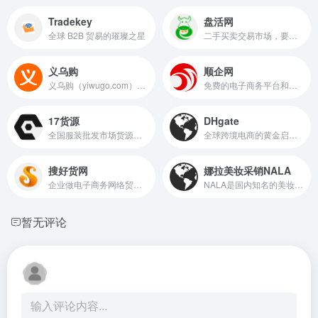
Tradekey
盘活网
全球 B2B 贸易的璀璨之星
二手买卖交易市场，要买卖二手设备，就上盘活网!
义乌购
顺企网
义乌购（yiwugo.com）以义乌市场为核心,覆盖全国小商品产业带优质供应商,一手货源=
免费的电子商务平台和在线114黄页网站
17货源
DHgate
全国服装批发市场货源，包括女装、男装、 牛仔裤、女鞋等一手服装货源
全球跨境电商的黄金启航点
搜好货网
娜拉美妆采销NALA
企业做电子商务网络贸易的网站平台。
NALA是国内知名的美妆采购批发网站，在线销售面膜，眼线笔，睫毛膏，美妆工具，个人护理等美妆日化产品，正品行货，品类丰富，全国最低价。
暂无评论