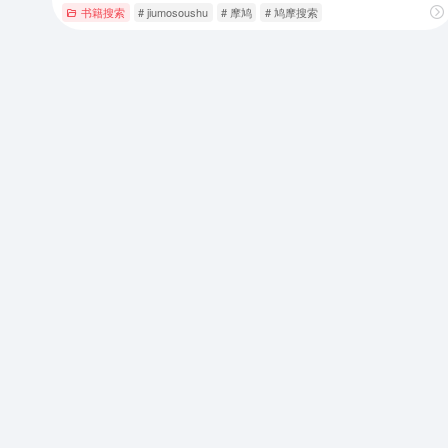
书籍搜索
# jiumosoushu
# 摩鸠
# 鸠摩搜索