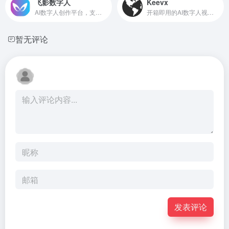
飞影数字人
Keevx
AI数字人创作平台，支持免费定制数字人
开箱即用的AI数字人视频创作工具
暂无评论
发表评论