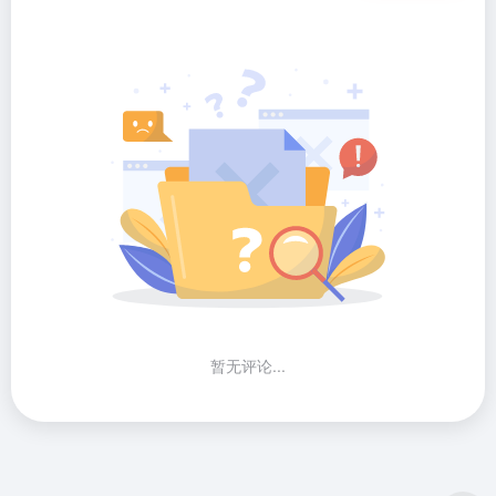
暂无评论...