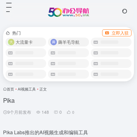
热门
立即入驻
大流量卡
薅羊毛导航
首页
•
AI视频工具
•
正文
Pika
9个月前发布
148
0
0
Pika Labs推出的AI视频生成和编辑工具