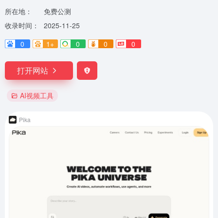
所在地：
免费公测
收录时间：
2025-11-25
0
1+
0
0
0
打开网站
AI视频工具
Pika