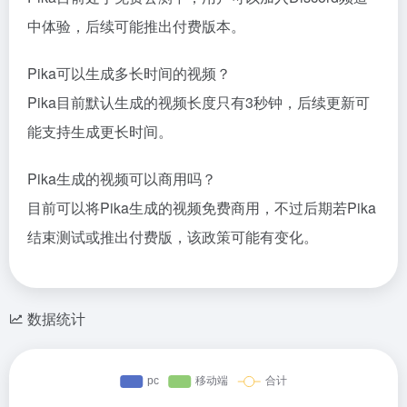
中体验，后续可能推出付费版本。
Pika可以生成多长时间的视频？
Pika目前默认生成的视频长度只有3秒钟，后续更新可
能支持生成更长时间。
Pika生成的视频可以商用吗？
目前可以将Pika生成的视频免费商用，不过后期若Pika
结束测试或推出付费版，该政策可能有变化。
数据统计