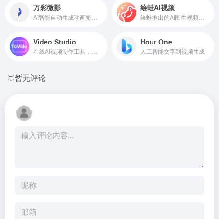
万彩微影
绘蛙AI视频
AI智能自动生成动画短视频
绘蛙推出的AI图生视频工具
Video Studio
Hour One
在线AI视频制作工具，零编辑技能制作专业视频内容
人工智能文字到视频生成
暂无评论