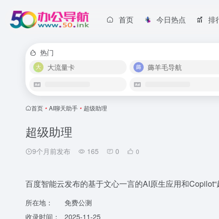
首页
今日热点
排
热门
大流量卡
薅羊毛导航
首页
•
AI聊天助手
•
超级助理
超级助理
9个月前发布
165
0
0
百度智能云发布的基于文心一言的AI原生应用和Copilot“
所在地：
免费公测
收录时间：
2025-11-25