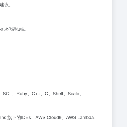
建议。
50 次代码扫描。
in、SQL、Ruby、C++、C、Shell、Scala。
Brains 旗下的IDEs、AWS Cloud9、AWS Lambda、