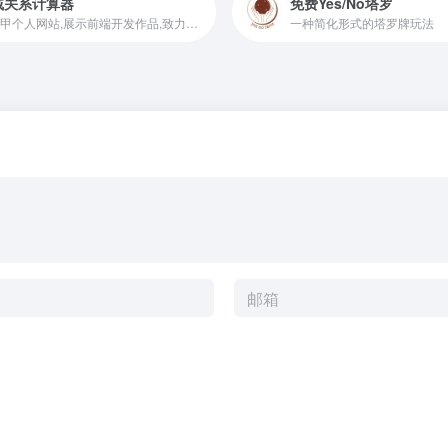
戚关系计算器
免费Yes/No塔罗
路人甲个人网站,展示前端开发作品,致力于web开发组件化,Keep It Simple,Stupid
一种简化形式的塔罗牌玩法