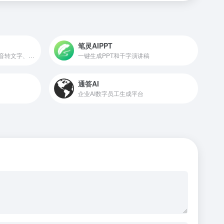
笔灵AIPPT
思必驰推出的AI会议助手，语音转文字、字幕同传、AI摘要
一键生成PPT和千字演讲稿
通答AI
企业AI数字员工生成平台