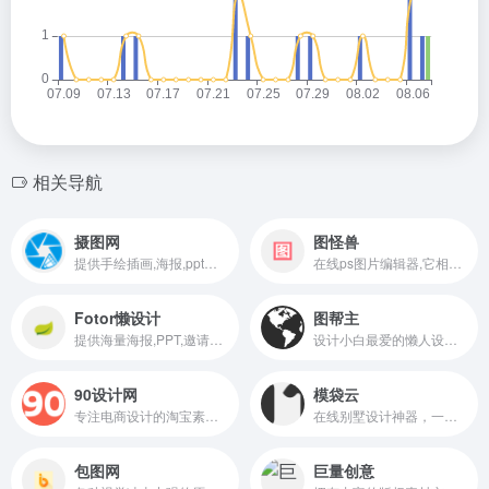
相关导航
摄图网
图怪兽
提供手绘插画,海报,ppt模板,科技,城市,商务,建筑,风景,美食,家居,外景,背景等好看的图片设计素材大全可供下载。
在线ps图片编辑器,它相当于ps精简版软件,可提供微信编辑器功能,在线ps照片处理,拼图,图片制作,在线设计,平面设计,海报设计,在线图片处理等功能。
Fotor懒设计
图帮主
提供海量海报,PPT,邀请函,banner,名片,logo等免费设计素材和模板,可在线一键稿定设计印刷,并能在线图片编辑、照片编辑。
设计小白最爱的懒人设计神器。拖拉拽,秒出图
90设计网
模袋云
专注电商设计的淘宝素材库，设计交流、学习与分享一体的平台，让电商设计（淘宝美工）找灵感和素材更效率。
在线别墅设计神器，一款低门槛的在线别墅建模软件
包图网
巨量创意