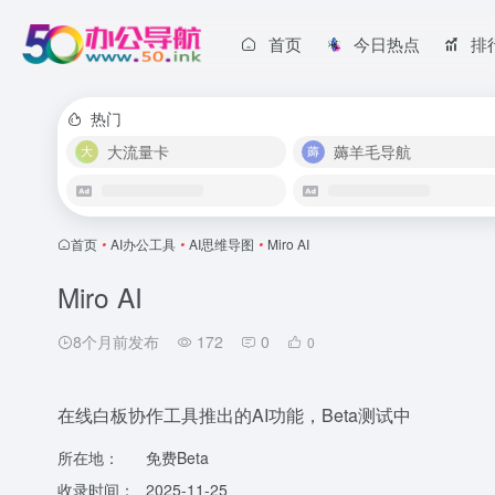
首页
今日热点
排
热门
大流量卡
薅羊毛导航
首页
•
AI办公工具
•
AI思维导图
•
Miro AI
Miro AI
8个月前发布
172
0
0
在线白板协作工具推出的AI功能，Beta测试中
所在地：
免费Beta
收录时间：
2025-11-25