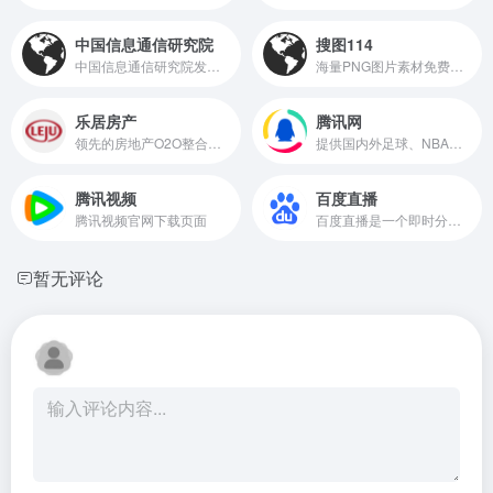
中国信息通信研究院
搜图114
中国信息通信研究院发挥电信业引领优势、强化互联网综合优势、建立信息化新优势、形成两化融合新亮点，在国家ICT领域重大战略和重大政策制定中发挥核心支撑作用、在ICT行业创新发展中起到重要引领作用、在国际ICT领域有较高影响力。
海量PNG图片素材免费下载
乐居房产
腾讯网
领先的房地产O2O整合服务平台，服务于新房、二手房和家居三大领域，为房地产全业态提供先进的O2O营销服务体系。
提供国内外足球、NBA、CBA等体育赛事的直播与竞猜服务
腾讯视频
百度直播
腾讯视频官网下载页面
百度直播是一个即时分享新知、经验、见识，陪伴用户收获与成长的直播平台。目前用户可通过百度百家号开播，百家号是全球最大中文搜索引擎百度为内容创作者提供的内容发布、内容变现和粉丝管理平台。通过百家号开直播功能和第三方推拉流方式，用户可以在百度平台实时分享新知，与世界进行直接对话。百度直播致力于打造成最有价值的泛知识直播平台，帮助用户探索世界...
暂无评论