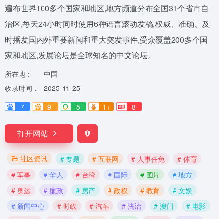
遍布世界100多个国家和地区,地方频道分布全国31个省市自
治区,每天24小时同时使用6种语言滚动发稿,权威、准确、及
时播发国内外重要新闻和重大突发事件,受众覆盖200多个国
家和地区,发展论坛是全球知名的中文论坛。
所在地：
中国
收录时间：
2025-11-25
7
9-
5
1+
8
打开网站
社区资讯
# 专题
# 互联网
# 人事任免
# 体育
# 军事
# 华人
# 台湾
# 国际
# 图片
# 地方
# 奥运
# 廉政
# 房产
# 政权
# 教育
# 文娱
# 新闻中心
# 时政
# 汽车
# 法治
# 澳门
# 电影