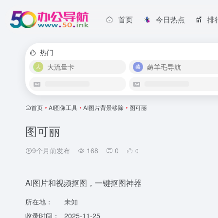
首页
今日热点
排
热门
大流量卡
薅羊毛导航
首页
•
AI图像工具
•
AI图片背景移除
•
图可丽
图可丽
9个月前发布
168
0
0
AI图片和视频抠图，一键抠图神器
所在地：
未知
收录时间：
2025-11-25