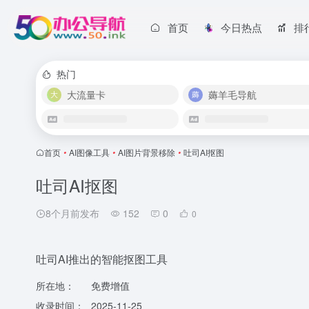
首页
今日热点
排
热门
大流量卡
薅羊毛导航
首页
•
AI图像工具
•
AI图片背景移除
•
吐司AI抠图
吐司AI抠图
8个月前发布
152
0
0
吐司AI推出的智能抠图工具
所在地：
免费增值
收录时间：
2025-11-25