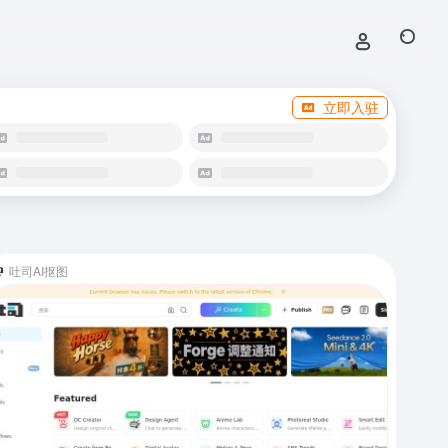
立即入驻
吐司AI抠图