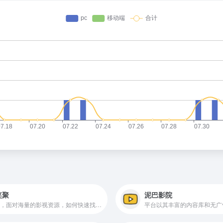
笑聚
泥巴影院
然而，面对海量的影视资源，如何快速找到心仪的影片，享受高清流畅的观影体验，成为了不少影视爱好者的难题。今天，就让我们一起走进"爱笑聚"官网，探索这个集高清蓝光电影、电视剧于一体的影视资源宝库。