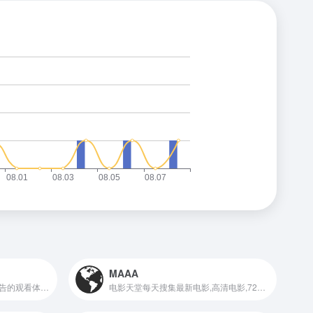
MAAA
平台以其丰富的内容库和无广告的观看体验而受到用户的喜爱。无论是2022年的热门影片，还是经典剧集，泥巴影院都能满足不同观众的需求。用户只需简单注册，即可享受高清流畅的播放服务，畅游于海量影视作早由.尽情亨受提乐时出
电影天堂每天搜集最新电影,高清电影,720p高清电影,1080p高清电影,3D电影,蓝光原盘高清、高清3d高清、高清mv最新热门bt种子磁力链，免费迅雷下载。采用迅雷磁力链方式下载,免费手机电影电视剧就上maaa.cc 传奇影院,星空影视,星辰影院,天空影视,策驰影院,西瓜视频