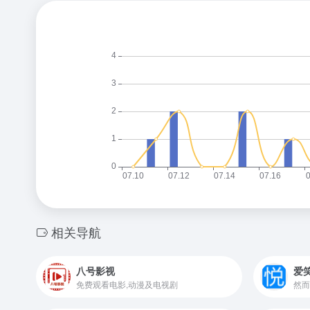
相关导航
八号影视
爱
免费观看电影,动漫及电视剧