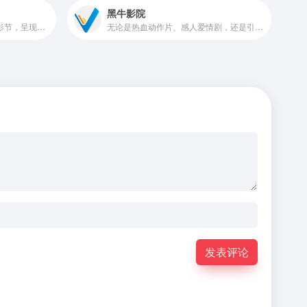
黑牛影院
Cinephilia还关注全球各大电影节，呈现最新的电影动态与趋势。无论你是电影爱好者还是专业人士，这里都能找到你所需的丰富资源与灵感。
无论是热血动作片、感人爱情剧，还是引人入胜的动漫，黑牛影院都为您精心推荐，确保您不错过任何精彩瞬间。网站还定期更新热门影视榜单，让用户及时了解流行趋势。黑牛影院，您的影视乐园!
发表评论