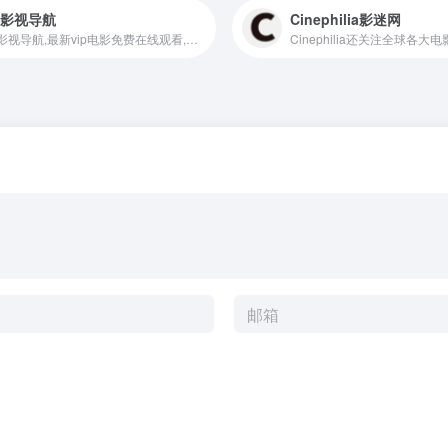
k影视导航
Cinephilia影迷网
17k影视导航,最新vip电影免费在线观看,最k的电影、电视剧、综艺、动漫看不停,豆瓣高分影视推荐,17k影视片库已有上上万+高清画质的影视资源。