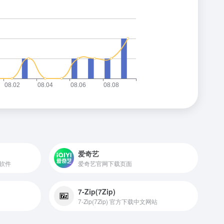
爱奇艺
软件
爱奇艺官网下载页面
7-Zip(7Zip)
7-Zip(7Zip) 官方下载中文网站