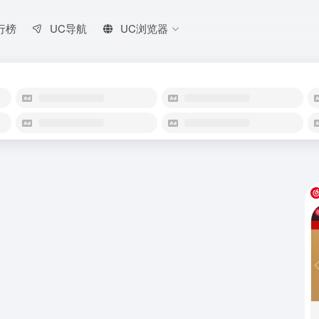
行榜
UC导航
UC浏览器