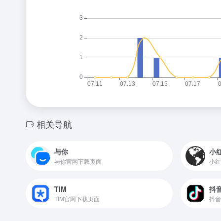
相关导航
与你
小
与你官网下载页面
小红
TIM
抖
TIM官网下载页面
抖音