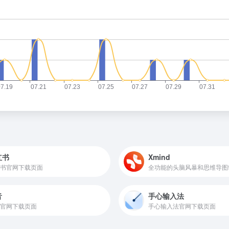
红书
Xmind
书官网下载页面
全功能的头脑风暴和思维导图
音
手心输入法
官网下载页面
手心输入法官网下载页面