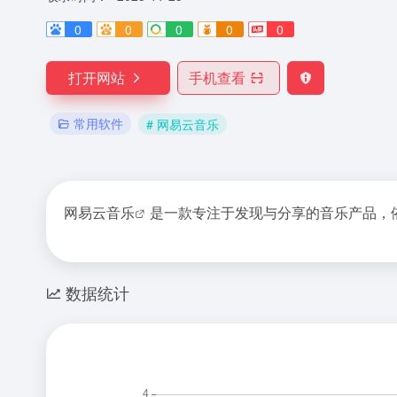
0
0
0
0
0
打开网站
手机查看
常用软件
# 网易云音乐
网易云音乐
是一款专注于发现与分享的音乐产品，
数据统计