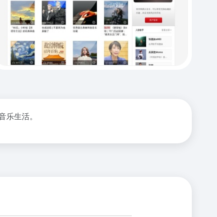
音乐生活。