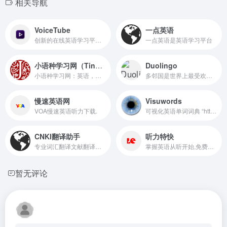
相关导航
VoiceTube
一点英语
创新的在线英语学习平台。
一点英语是英语学习平台
小语种学习网（TingRoom）
Duolingo
小语种学习网：英语，日语，韩语，法语，意大利语，德语，西班牙语，阿拉伯语，泰语，葡萄牙语，越南语，芬兰语，俄语等小语种学习资料。
多邻国是世界上最受欢迎的语言学习平台。免费、有趣、科学。现在就登录 duolingo.com 或手机应用开始学习吧！
慢速英语网
Visuwords
VOA慢速英语听力下载.
可视化英语单词词典 “https://visuwords.com/” 是一个独特的语言学习与探索网站。
CNKI翻译助手
听力特快
专业词汇翻译文献翻译英汉互译英汉词典汉英辞典字典英汉例句专业词汇科技术语翻译等免费翻译服务
掌握英语从听开始,免费英语听力下载网
暂无评论