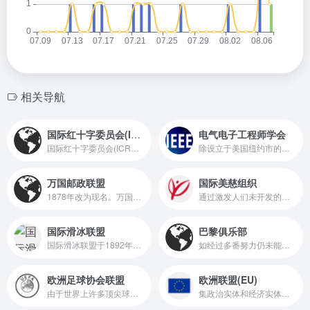
相关导航
国际红十字委员会(ICRC)
电气电子工程师学会
国际红十字委员会(ICRC)的官方网络窗口，它全方位展示了该组织在全球人道主义救援领域的核心使命、工作动态、援助成果以及所秉持的原则
除设立于美国纽约市的总部以外，电气电子工程师学会亦在全球150多个国家拥有分会，并且还有35个专业学会及2个联合会。其每年均会发表多种杂志、学报、书籍，亦举办至少300次的专业会议。目前，该学会在工业界所定义的标准有着极大的影响。
万国邮政联盟
国际美慈组织
1878年改为现名。万国邮联自1978年7月1日起成为联合国一个关于国际邮政事务的专门机构，总部设在瑞士首都伯尔尼，宗旨是促进、组织和改善国际邮政业务，并向成员提供可能的邮政技术援助。
通过激发人们未开发的潜能，创造持续的改变。美慈自1979年成立以来，已经为107个国家提供了19.5亿美元的资助。
国际滑冰联盟
巴黎俱乐部
国际滑冰联盟于1892年在荷兰成立，总部位于瑞士洛桑，现时已有80个成员国加入，中国在1956年加入su.org
如经过多番努力仍未能改善债务问题，负债国通常由国际货币基金转借与巴黎俱乐部协助。从1983年至2005年3月，巴黎俱乐部达成的协议涉及债务金额4270亿美元。
欧洲足球协会联盟
欧洲联盟(EU)
由于世界上许多顶尖球员因为欧洲俱乐部的高薪而齐聚于欧洲（尤其是英格兰、西班牙、意大利、德国、法国等俱乐部），使得欧足联在世界上的影响力、财富及权利也是高居六大足联之首
集政治实体和经济实体于一身、在世界上具有重要影响的区域一体化组织