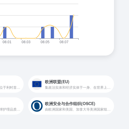
欧洲联盟(EU)
环球银行金融电信协会的总部位于利时首都布鲁塞尔，目标是：为全体成员的共同利益服务，以及为了确保安全准确的完成对私有的、保密的、专利的金融电文的通讯、传输以及路由等行为，研究、创造一切必要的方法，并且将其付诸使用和操作。
集政治实体和经济实体于一身、在世界上具有重要影响的区域一体化组织
欧洲安全与合作组织(OSCE)
该组织成立的目的为了确保全球护理品质达到一定的水平，卫生政策能更为健全，促进护理知识发展并让护理成为一个受全世界尊重的专业。此外，亦令护理成为一个代表胜任能干及令人满意的人力大军。
由欧洲国家和美国、加拿大等美洲国家组成，是世界目前唯一包括所有欧洲国家在内的机构