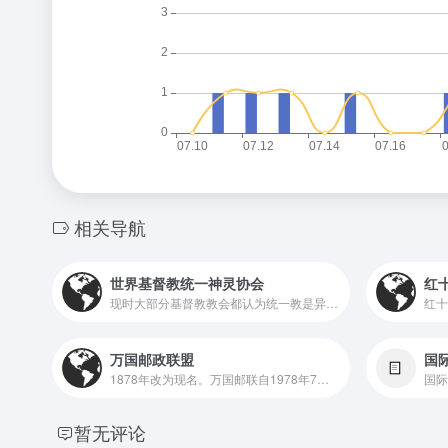
相关导航
世界基督教统一神灵协会
红
现时大部分基督教教会都认为统一教是异端，原因是统一教除了《圣经》之外，亦采纳了文鲜明个人的著作，并其教义神学与主流基督教神学大相径庭。
万国邮政联盟
国际
1878年改为现名。万国邮联自1978年7月1日起成为联合国一个关于国际邮政事务的专门机构，总部设在瑞士首都伯尔尼，宗旨是促进、组织和改善国际邮政业务，并向成员提供可能的邮政技术援助。
暂无评论