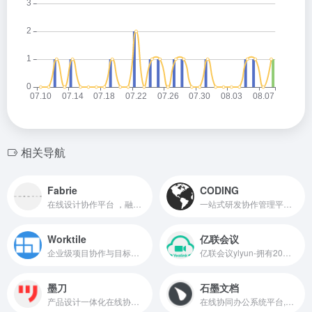
相关导航
Fabrie
CODING
在线设计协作平台 ，融合表格在线白板工作台
一站式研发协作管理平台，旨在提升软件开发的效率和质量
Worktile
亿联会议
企业级项目协作与目标管理工具
亿联会议ylyun-拥有20年视频通讯技术经验，提供一站式云会议+终端解决方案，在线会议高清流畅，网络稳定不掉线，支持异地会议、远程培训、远程招聘、在线教育、视频客服等业务场景，助力企业高效沟通.下载客户端即可免费使用.
墨刀
石墨文档
产品设计一体化在线协同办公平台,集原型设计
在线协同办公系统平台,支持云端多人在线协作文档,表格,幻灯片