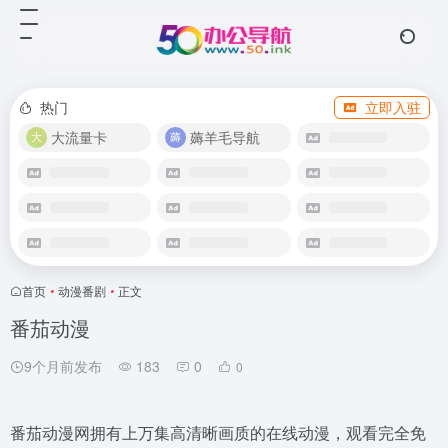
热门
立即入驻
大流量卡
薅羊毛导航
首页
•
动漫番剧
•
正文
番茄动漫
9个月前发布
183
0
0
番茄动漫网拥有上万集高清晰画质的在线动漫，观看完全免