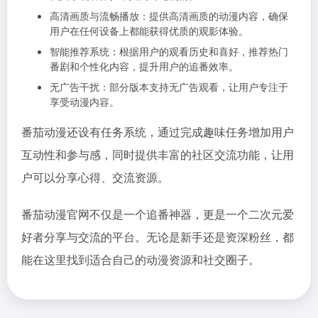
高清画质与流畅播放：提供高清画质的动漫内容，确保
用户在任何设备上都能获得优质的观影体验。
智能推荐系统：根据用户的观看历史和喜好，推荐热门
番剧和个性化内容，提升用户的追番效率。
无广告干扰：部分版本支持无广告观看，让用户专注于
享受动漫内容。
番茄动漫还设有任务系统，通过完成趣味任务增加用户
互动性和参与感，同时提供丰富的社区交流功能，让用
户可以分享心得、交流资源。
番茄动漫官网不仅是一个追番神器，更是一个二次元爱
好者分享与交流的平台。无论是新手还是资深粉丝，都
能在这里找到适合自己的动漫资源和社交圈子。