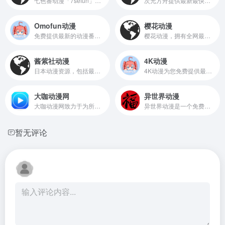
七色番动漫「7sefun」拥有上万集高清晰画质的在线动漫,提供在线观看、下载服务。七色番动漫完全免费、无须注册、高速播放、更新及时的专业在线动漫站,我们致力为所有动漫迷们提供最好看的动漫！。
次元方舟提供最新最快的动漫新番资讯和在线播放，观看完全免费、无须注册、高速播放、更新及时的专业在线动漫站。
Omofun动漫
樱花动漫
免费提供最新的动漫番剧哦
樱花动漫，拥有全网最全的动漫资源，提供最新的热门动漫在线观看、上万集高清动漫在线播放、在线缓存、在线APP下载等服务，拥有更新及时，播放流畅，无广告等优点，致力于给动漫迷们带来最好看的在线樱花动漫站！
酱紫社动漫
4K动漫
日本动漫资源，包括最新新番、经典动漫全集、热门日番
4K动漫为您免费提供最新的动漫番剧哦~专注于动漫卡通资源收集整理，海量蓝光动漫卡通资源免费在线观看下载。
大咖动漫网
异世界动漫
大咖动漫网致力于为所有动漫迷们免费提供最新最快的高清动画下载及在线观看资源,观看完全免费、无须注册、高速播放、更新及时的专业在线动漫网站。dk95.com
异世界动漫是一个免费观看全网日漫高清无修全集的网站，动漫资源非常丰富。喜欢看番的不要错过哦。
暂无评论